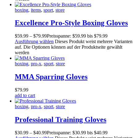
boxing
,
items
,
sport
,
store
Excellence Pro-Style Boxing Gloves
$
59
.
99
–
$
79
.
99
Preisspanne: $59
.
99
bis $79
.
99
Ausführung wählen
Dieses Produkt weist mehrere Varianten
auf. Die Optionen können auf der Produktseite gewählt
werden
boxing
,
pro-x
,
sport
,
store
MMA Sparring Gloves
$
79
.
99
add to cart
boxing
,
pro-x
,
sport
,
store
Professional Training Gloves
$
30
.
99
–
$
40
.
99
Preisspanne: $30
.
99
bis $40
.
99