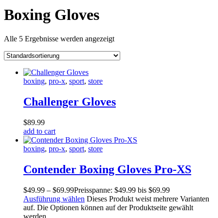
Boxing Gloves
Alle 5 Ergebnisse werden angezeigt
boxing
,
pro-x
,
sport
,
store
Challenger Gloves
$
89
.
99
add to cart
boxing
,
pro-x
,
sport
,
store
Contender Boxing Gloves Pro-XS
$
49
.
99
–
$
69
.
99
Preisspanne: $49
.
99
bis $69
.
99
Ausführung wählen
Dieses Produkt weist mehrere Varianten
auf. Die Optionen können auf der Produktseite gewählt
werden